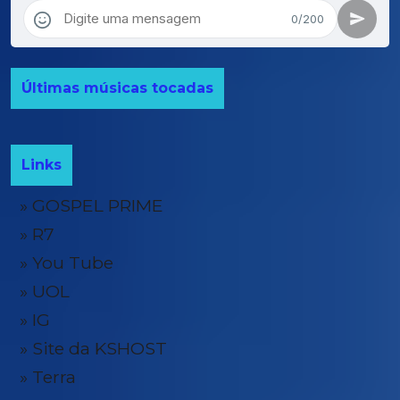
Últimas músicas tocadas
Links
» GOSPEL PRIME
» R7
» You Tube
» UOL
» IG
» Site da KSHOST
» Terra